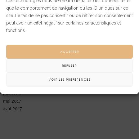
ces technologies nous permettra de traiter des données telles
ornare ut
que le comportement de navigation ou les ID uniques sur ce
site. Le fait de ne pas consentir ou de retirer son consentement
peut avoir un effet négatif sur certaines caractéristiques et
More
SHARE
fonctions.
ACCEPTER
Archives
REFUSER
VOIR LES PRÉFÉRENCES
juin 2023
mai 2018
mai 2017
avril 2017