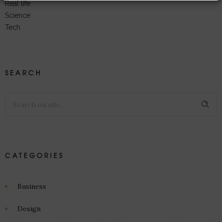
Real life
Science
Tech
SEARCH
CATEGORIES
Business
Design