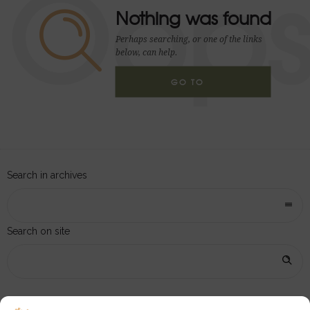
Oop
Nothing was found
Perhaps searching, or one of the links
below, can help.
GO TO
HOMEPAGE
Search in archives
Search on site