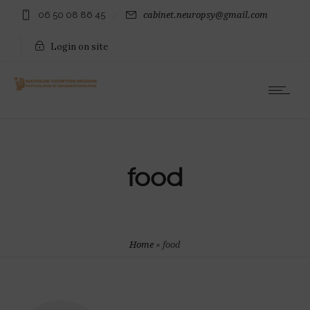
06 50 08 86 45
cabinet.neuropsy@gmail.com
Login on site
food
Home
»
food