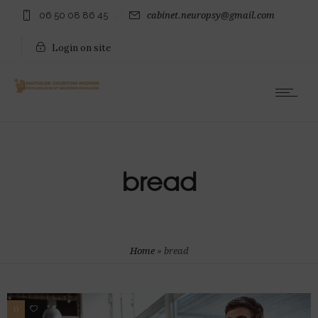
06 50 08 86 45
cabinet.neuropsy@gmail.com
Login on site
bread
Home
»
bread
0
13