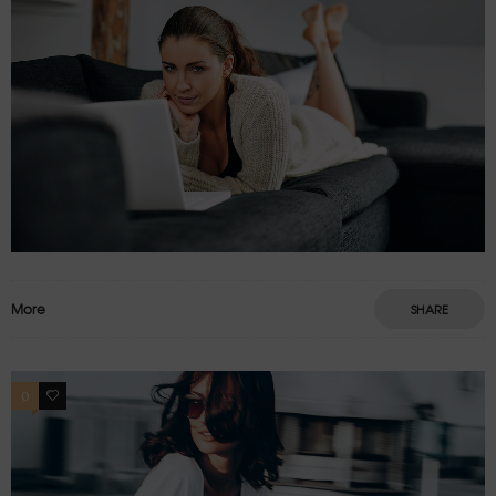
More
SHARE
0
3