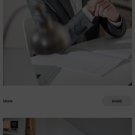
More
SHARE
0
4