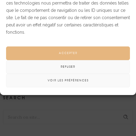
ces technologies nous permettra de traiter des données telles
Catégories
que le comportement de navigation ou les ID uniques sur ce
site. Le fait de ne pas consentir ou de retirer son consentement
peut avoir un effet négatif sur certaines caractéristiques et
fonctions.
Business
Design
Non classé
ACCEPTER
Real life
Science
REFUSER
Tech
VOIR LES PRÉFÉRENCES
SEARCH