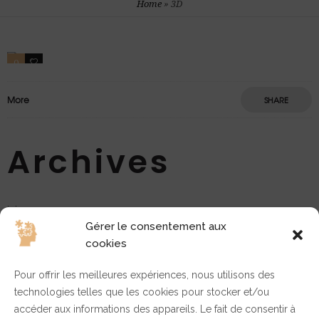
Home
»
3D
0
3
More
SHARE
Archives
juin 2023
Gérer le consentement aux
mai 2018
cookies
mai 2017
avril 2017
Pour offrir les meilleures expériences, nous utilisons des
technologies telles que les cookies pour stocker et/ou
accéder aux informations des appareils. Le fait de consentir à