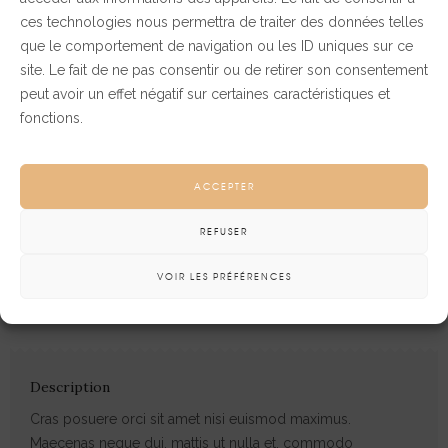
ces technologies nous permettra de traiter des données telles
que le comportement de navigation ou les ID uniques sur ce
site. Le fait de ne pas consentir ou de retirer son consentement
peut avoir un effet négatif sur certaines caractéristiques et
fonctions.
Comments
0
Creative
Design
ACCEPTER
Video
REFUSER
Like!
3
SHARE
VOIR LES PRÉFÉRENCES
Description
Cras posuere orci sit amet nisi euismod maximus.
Maecenas neque dui, mattis ut nulla et, commodo