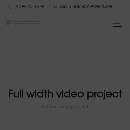
06 50 08 86 45
cabinet.neuropsy@gmail.com
Full width video project
Nullam nec sagittis dui.