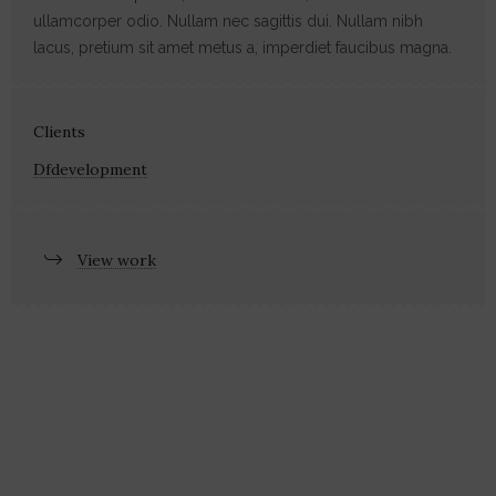
ullamcorper odio. Nullam nec sagittis dui. Nullam nibh
lacus, pretium sit amet metus a, imperdiet faucibus magna.
Clients
Dfdevelopment
View work