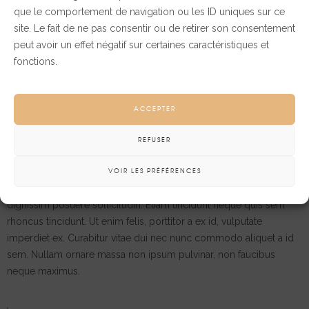
que le comportement de navigation ou les ID uniques sur ce
site. Le fait de ne pas consentir ou de retirer son consentement
peut avoir un effet négatif sur certaines caractéristiques et
fonctions.
ACCEPTER
Nullam ornare massa non ipsum pulvinar, non faucibus neque
REFUSER
maximus. Mauris lectus mauris, rutrum eu risus at, aliquet ultricies
erat. Nullam id nibh aliquam, porta nulla vitae.
VOIR LES PRÉFÉRENCES
Suspendisse in dolor ut est iaculis condimentum. Praesent
dignissim posuere sollicitudin. Etiam tincidunt neque quis sem
rhoncus tincidunt. Ut enim felis, porttitor a ex id, vulputate
imperdiet ex. Curabitur vitae dui nec nunc commodo aliquet a id
sem. Nullam ornare massa non ipsum pulvinar, non faucibus
neque maximus.