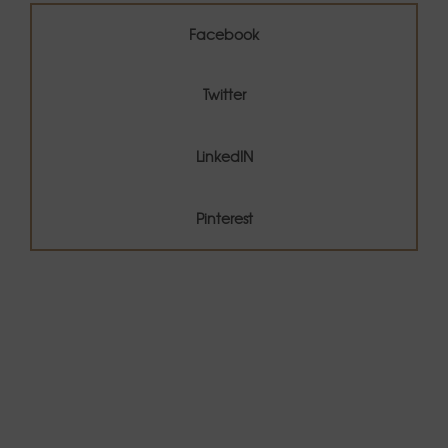
Twitter
Facebook
LinkedIN
Twitter
LinkedIN
Pinterest
Pinterest